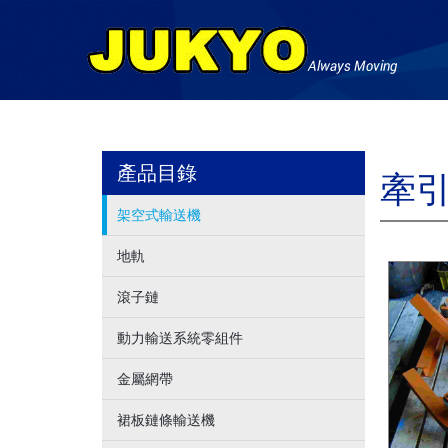
產品目錄
牽
架空式輸送機
地軌
滾子鏈
動力輸送系統零組件
金屬網帶
裙板鏈條輸送機