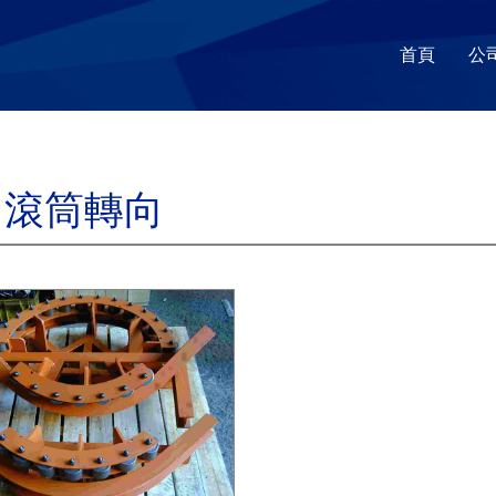
首頁
公
引滾筒轉向