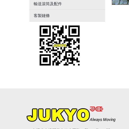
輸送滾筒及配件
客製鏈條