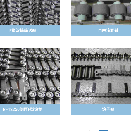
F型滾輪輸送鏈
自由流動鏈
RF12250側面F型滾筒
滾子鏈