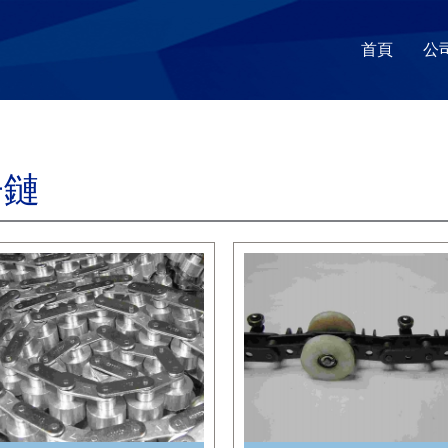
首頁
公
子鏈