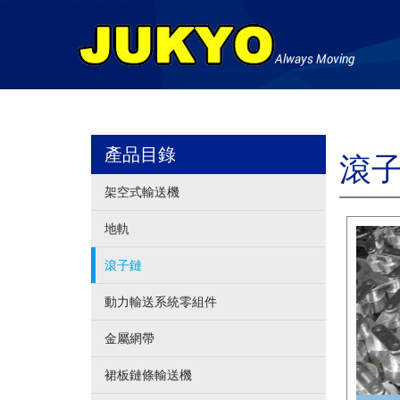
產品目錄
滾
架空式輸送機
地軌
滾子鏈
動力輸送系統零組件
金屬網帶
裙板鏈條輸送機