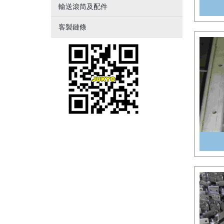
輸送滾筒及配件
客製鏈條