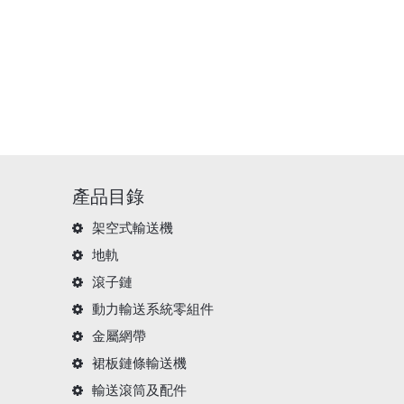
產品目錄
架空式輸送機
地軌
滾子鏈
動力輸送系統零組件
金屬網帶
裙板鏈條輸送機
輸送滾筒及配件