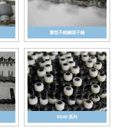
重型不銹鋼滾子鏈
RS40 系列