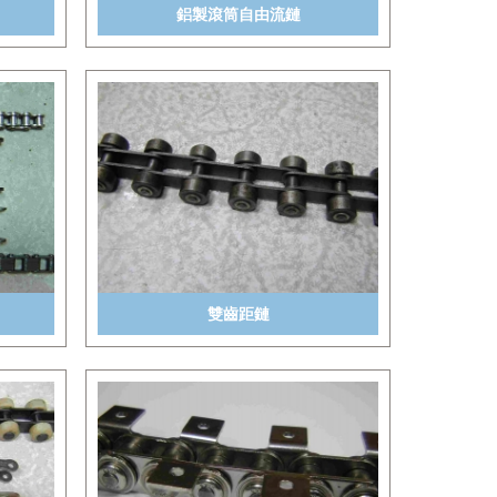
鋁製滾筒自由流鏈
雙齒距鏈